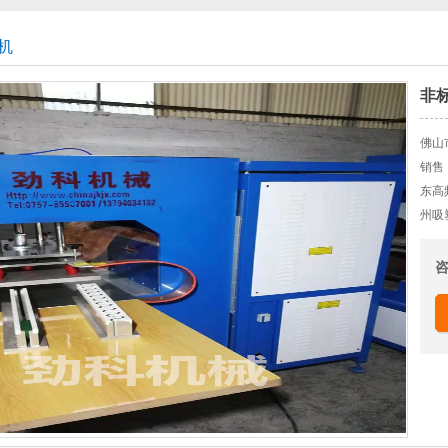
机
非
佛山
销售
东高
州吸