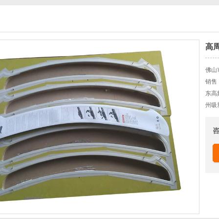
高
佛山
销售
东高
州吸